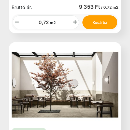
9 353 Ft
Bruttó ár:
/ 0.72 m2
Kosárba
m2