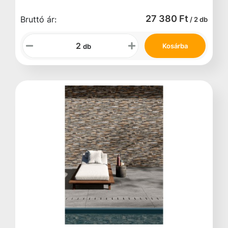
27 380 Ft
Bruttó ár:
/ 2 db
Kosárba
db