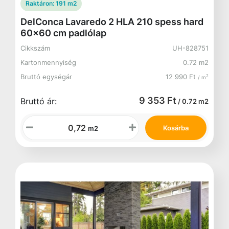
Raktáron:
191 m2
DelConca Lavaredo 2 HLA 210 spess hard
60x60 cm padlólap
Cikkszám
UH-828751
Kartonmennyiség
0.72 m2
Bruttó egységár
12 990 Ft
2
/ m
9 353 Ft
Bruttó ár:
/ 0.72 m2
Kosárba
m2