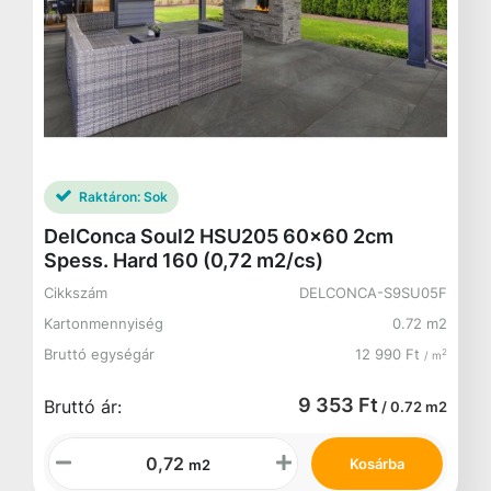
Raktáron:
Sok
DelConca Soul2 HSU205 60x60 2cm
Spess. Hard 160 (0,72 m2/cs)
Cikkszám
DELCONCA-S9SU05F
Kartonmennyiség
0.72 m2
Bruttó egységár
12 990 Ft
2
/ m
9 353 Ft
Bruttó ár:
/ 0.72 m2
Kosárba
m2