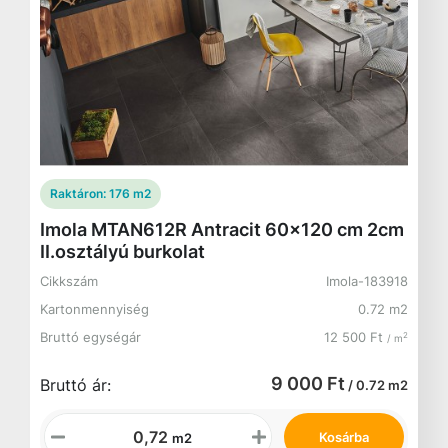
Raktáron:
176 m2
Imola MTAN612R Antracit 60x120 cm 2cm
II.osztályú burkolat
Cikkszám
Imola-183918
Kartonmennyiség
0.72 m2
Bruttó egységár
12 500 Ft
2
/ m
9 000 Ft
Bruttó ár:
/ 0.72 m2
Kosárba
m2