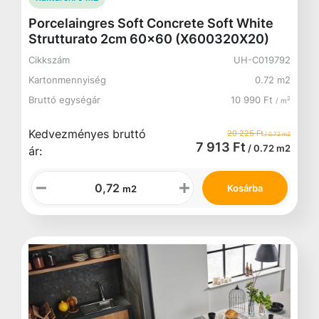
Porcelaingres Soft Concrete Soft White
Strutturato 2cm 60x60 (X600320X20)
Cikkszám
UH-C019792
Kartonmennyiség
0.72 m2
Bruttó egységár
10 990 Ft
2
/ m
Kedvezményes bruttó
20 225 Ft
/ 0.72 m2
7 913 Ft
/ 0.72 m2
ár:
Kosárba
m2