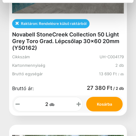
Raktáron:
Rendelésre külső raktárból
Novabell StoneCreek Collection 50 Light
Grey Toro Grad. Lépcsőlap 30x60 20mm
(Y50162)
Cikkszám
UH-C004179
Kartonmennyiség
2 db
Bruttó egységár
13 690 Ft
/ db
27 380 Ft
Bruttó ár:
/ 2 db
Kosárba
db