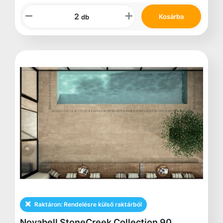
Kosárba
db
Raktáron:
Rendelésre külső raktárból
Novabell StoneCreek Collection 90