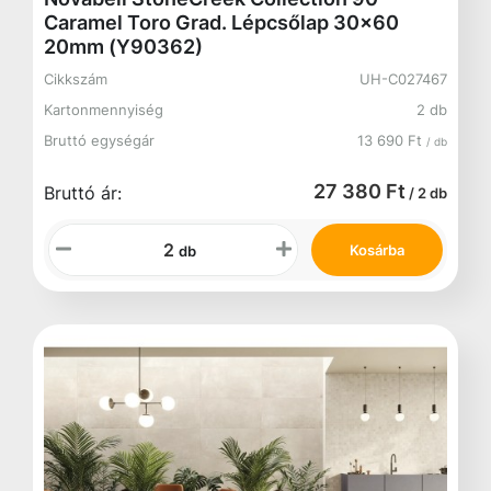
Caramel Toro Grad. Lépcsőlap 30x60
20mm (Y90362)
Cikkszám
UH-C027467
Kartonmennyiség
2 db
Bruttó egységár
13 690 Ft
/ db
27 380 Ft
Bruttó ár:
/ 2 db
Kosárba
db