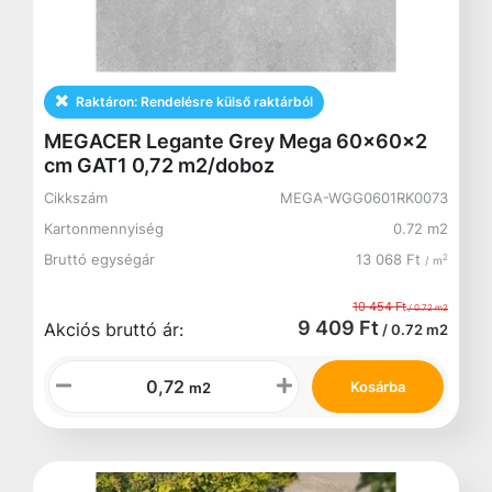
Raktáron:
Rendelésre külső raktárból
MEGACER Legante Grey Mega 60x60x2
cm GAT1 0,72 m2/doboz
Cikkszám
MEGA-WGG0601RK0073
Kartonmennyiség
0.72 m2
Bruttó egységár
13 068 Ft
2
/ m
10 454 Ft
/ 0.72 m2
9 409 Ft
Akciós bruttó ár:
/ 0.72 m2
Kosárba
m2