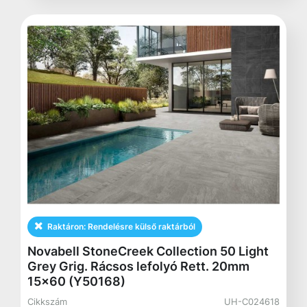
Raktáron:
Rendelésre külső raktárból
Novabell StoneCreek Collection 50 Light
Grey Grig. Rácsos lefolyó Rett. 20mm
15x60 (Y50168)
Cikkszám
UH-C024618