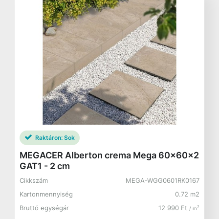
Raktáron:
Sok
MEGACER Alberton crema Mega 60x60x2
GAT1 - 2 cm
Cikkszám
MEGA-WGG0601RK0167
Kartonmennyiség
0.72 m2
Bruttó egységár
12 990 Ft
2
/ m