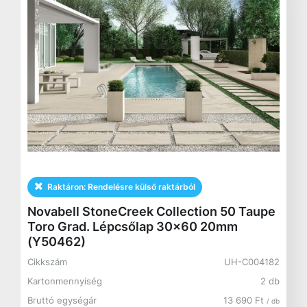
Raktáron:
Rendelésre külső raktárból
Novabell StoneCreek Collection 50 Taupe
Toro Grad. Lépcsőlap 30x60 20mm
(Y50462)
Cikkszám
UH-C004182
Kartonmennyiség
2 db
Bruttó egységár
13 690 Ft
/ db