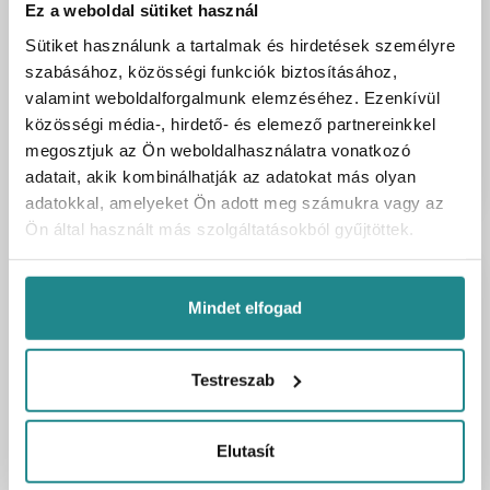
Ez a weboldal sütiket használ
Kartonmennyiség
2 db
Sütiket használunk a tartalmak és hirdetések személyre
Bruttó egységár
13 690 Ft
/ db
szabásához, közösségi funkciók biztosításához,
valamint weboldalforgalmunk elemzéséhez. Ezenkívül
27 380 Ft
Bruttó ár:
/ 2 db
közösségi média-, hirdető- és elemező partnereinkkel
megosztjuk az Ön weboldalhasználatra vonatkozó
Kosárba
db
adatait, akik kombinálhatják az adatokat más olyan
adatokkal, amelyeket Ön adott meg számukra vagy az
Ön által használt más szolgáltatásokból gyűjtöttek.
Mindet elfogad
Testreszab
Elutasít