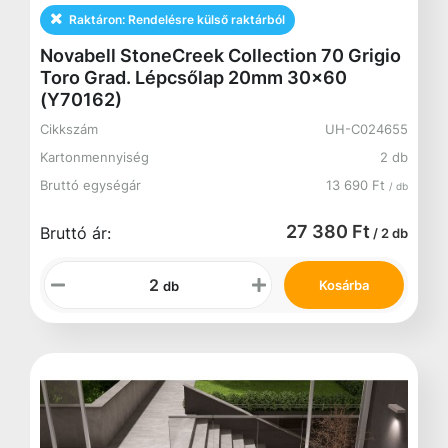
Raktáron:
Rendelésre külső raktárból
Novabell StoneCreek Collection 70 Grigio
Toro Grad. Lépcsőlap 20mm 30x60
(Y70162)
Cikkszám
UH-C024655
Kartonmennyiség
2 db
Bruttó egységár
13 690 Ft
/ db
27 380 Ft
Bruttó ár:
/ 2 db
Kosárba
db