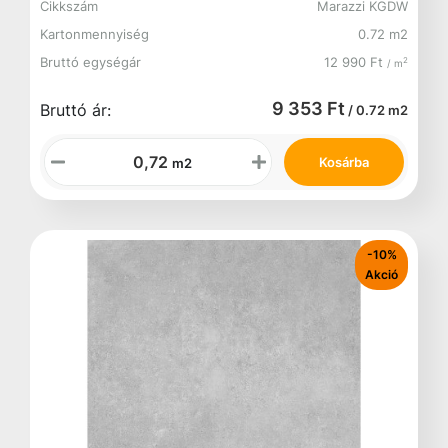
Cikkszám
Marazzi KGDW
Kartonmennyiség
0.72 m2
Bruttó egységár
12 990 Ft
2
/ m
9 353 Ft
Bruttó ár:
/ 0.72 m2
Kosárba
m2
-10%
Akció