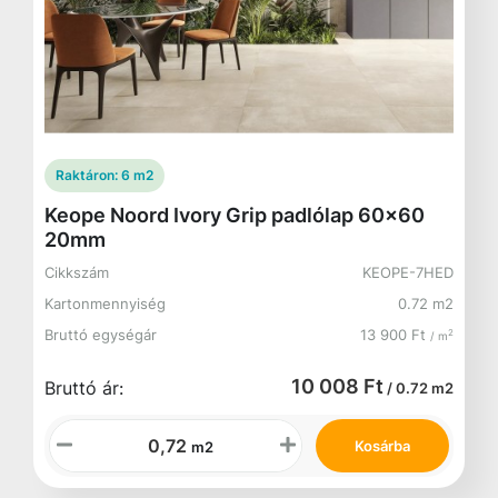
Raktáron:
6 m2
Keope Noord Ivory Grip padlólap 60x60
20mm
Cikkszám
KEOPE-7HED
Kartonmennyiség
0.72 m2
Bruttó egységár
13 900 Ft
2
/ m
10 008 Ft
Bruttó ár:
/ 0.72 m2
Kosárba
m2