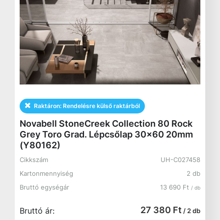
Raktáron:
Rendelésre külső raktárból
Novabell StoneCreek Collection 80 Rock
Grey Toro Grad. Lépcsőlap 30x60 20mm
(Y80162)
Cikkszám
UH-C027458
Kartonmennyiség
2 db
Bruttó egységár
13 690 Ft
/ db
27 380 Ft
Bruttó ár:
/ 2 db