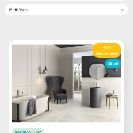
-61%
Kedvezmény
Kifutó
Raktáron:
5 m2