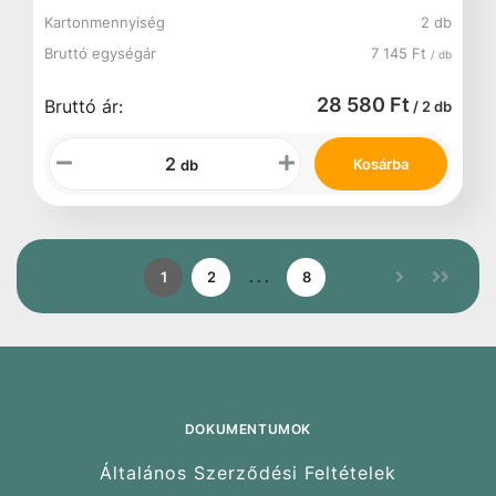
Kartonmennyiség
2 db
Bruttó egységár
7 145 Ft
/ db
28 580 Ft
Bruttó ár:
/ 2 db
Kosárba
db
1
2
. . .
8
DOKUMENTUMOK
Általános Szerződési Feltételek