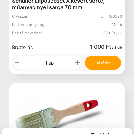
Schuller Laposecset X kevert sörte,
műanyag nyél sárga 70 mm
Cikkszám
UH-180523
Kartonmennyiség
12 db
Bruttó egységár
1 000 Ft
/ db
1 000 Ft
Bruttó ár:
/ 1 db
Kosárba
db