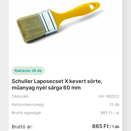
Raktáron:
29 db
Schuller Laposecset X kevert sörte,
műanyag nyél sárga 60 mm
Cikkszám
UH-180522
Kartonmennyiség
12 db
Bruttó egységár
865 Ft
/ db
865 Ft
Bruttó ár:
/ 1 db