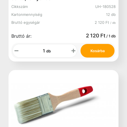
Cikkszám
UH-180528
Kartonmennyiség
12 db
Bruttó egységár
2 120 Ft
/ db
2 120 Ft
Bruttó ár:
/ 1 db
Kosárba
db