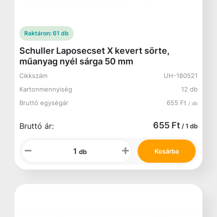
Raktáron:
61 db
Schuller Laposecset X kevert sörte,
műanyag nyél sárga 50 mm
Cikkszám
UH-180521
Kartonmennyiség
12 db
Bruttó egységár
655 Ft
/ db
655 Ft
Bruttó ár:
/ 1 db
Kosárba
db