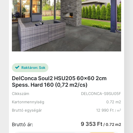
Raktáron:
Sok
DelConca Soul2 HSU205 60x60 2cm
Spess. Hard 160 (0,72 m2/cs)
Cikkszám
DELCONCA-S9SU05F
Kartonmennyiség
0.72 m2
Bruttó egységár
12 990 Ft
2
/ m
9 353 Ft
Bruttó ár:
/ 0.72 m2