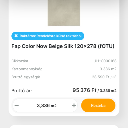
Raktáron:
Rendelésre külső raktárból
Fap Color Now Beige Silk 120x278 (fOTU)
Cikkszám
UH-C000168
Kartonmennyiség
3.336 m2
Bruttó egységár
28 590 Ft
2
/ m
95 376 Ft
Bruttó ár:
/ 3.336 m2
Kosárba
m2