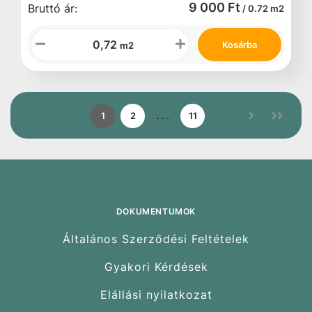
9 000 Ft
Bruttó ár:
/ 0.72 m2
Kosárba
m2
1
2
. . .
11
DOKUMENTUMOK
Általános Szerződési Feltételek
Gyakori Kérdések
Elállási nyilatkozat