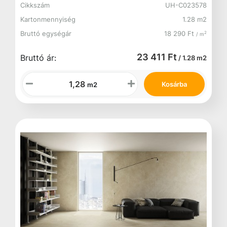
Cikkszám
UH-C023578
Kartonmennyiség
1.28 m2
Bruttó egységár
18 290 Ft
2
/ m
23 411 Ft
Bruttó ár:
/ 1.28 m2
Kosárba
m2