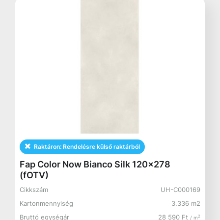
Raktáron:
Rendelésre külső raktárból
Fap Color Now Bianco Silk 120x278
(fOTV)
Cikkszám
UH-C000169
Kartonmennyiség
3.336 m2
Bruttó egységár
28 590 Ft
2
/ m