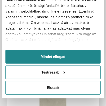
(fOXP)
szabásához, közösségi funkciók biztosításához,
Cikkszám
UH-C000065
valamint weboldalforgalmunk elemzéséhez. Ezenkívül
Kartonmennyiség
1 szett
közösségi média-, hirdető- és elemező partnereinkkel
megosztjuk az Ön weboldalhasználatra vonatkozó
Bruttó egységár
503 090 Ft
/ szett
adatait, akik kombinálhatják az adatokat más olyan
503 090 Ft
Bruttó ár:
adatokkal, amelyeket Ön adott meg számukra vagy az
/ 1 szett
Ön által használt más szolgáltatásokból gyűjtöttek.
Kosárba
szett
Mindet elfogad
Testreszab
Elutasít