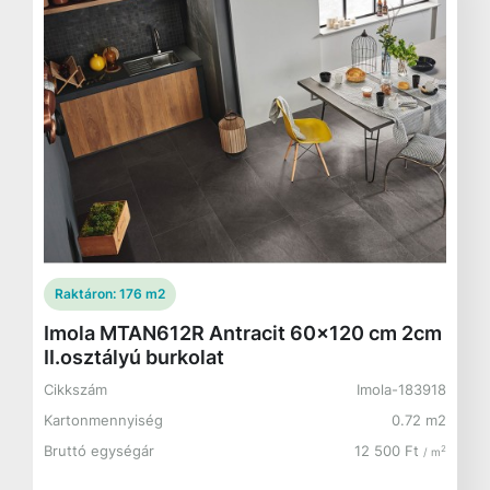
Raktáron:
176 m2
Imola MTAN612R Antracit 60x120 cm 2cm
II.osztályú burkolat
Cikkszám
Imola-183918
Kartonmennyiség
0.72 m2
Bruttó egységár
12 500 Ft
2
/ m