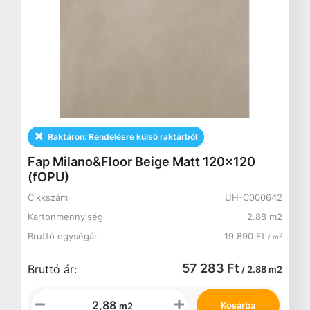
Raktáron:
Rendelésre külső raktárból
Fap Milano&Floor Beige Matt 120x120
(fOPU)
Cikkszám
UH-C000642
Kartonmennyiség
2.88 m2
Bruttó egységár
19 890 Ft
2
/ m
57 283 Ft
Bruttó ár:
/ 2.88 m2
Kosárba
m2