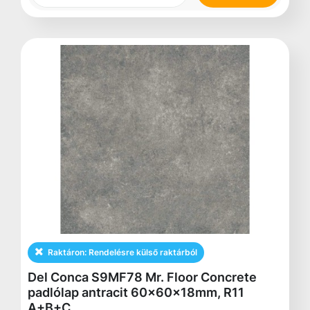
Raktáron:
Rendelésre külső raktárból
Del Conca S9MF78 Mr. Floor Concrete
padlólap antracit 60x60x18mm, R11
A+B+C