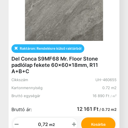
Raktáron:
Rendelésre külső raktárból
Del Conca S9MF68 Mr. Floor Stone
padlólap fekete 60x60x18mm, R11
A+B+C
Cikkszám
UH-460655
Kartonmennyiség
0.72 m2
Bruttó egységár
16 890 Ft
2
/ m
12 161 Ft
Bruttó ár:
/ 0.72 m2
Kosárba
m2