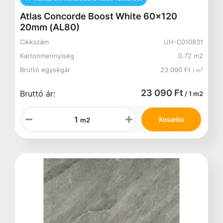
Atlas Concorde Boost White 60x120
20mm (AL80)
Cikkszám
UH-C010831
Kartonmennyiség
0.72 m2
Bruttó egységár
23 090 Ft
2
/ m
23 090 Ft
Bruttó ár:
/ 1 m2
Kosárba
m2