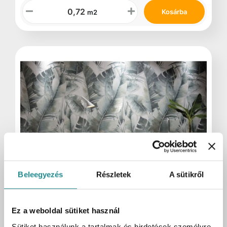
Kosárba
m2
Beleegyezés
Részletek
A sütikről
Raktáron:
Rendelésre külső raktárból
Ez a weboldal sütiket használ
Fap Bloom Jungle Inserto Mix 3 160x240
Sütiket használunk a tartalmak és hirdetések személyre