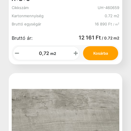
Cikkszám
UH-460659
Kartonmennyiség
0.72 m2
Bruttó egységár
16 890 Ft
2
/ m
12 161 Ft
Bruttó ár:
/ 0.72 m2
Kosárba
m2