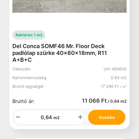
Raktáron:
1 m2
Del Conca SOMF46 Mr. Floor Deck
padlólap szürke 40x80x18mm, R11
A+B+C
Cikkszám
UH-460650
Kartonmennyiség
0.64 m2
Bruttó egységár
17 290 Ft
2
/ m
11 066 Ft
Bruttó ár:
/ 0.64 m2
Kosárba
m2