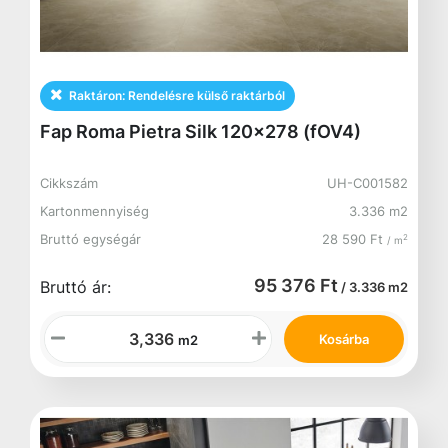
Raktáron:
Rendelésre külső raktárból
Fap Roma Pietra Silk 120x278 (fOV4)
Cikkszám
UH-C001582
Kartonmennyiség
3.336 m2
Bruttó egységár
28 590 Ft
2
/ m
95 376 Ft
Bruttó ár:
/ 3.336 m2
Kosárba
m2