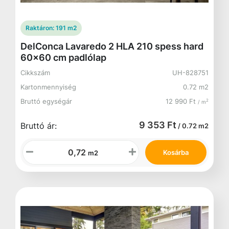
Raktáron:
191 m2
DelConca Lavaredo 2 HLA 210 spess hard
60x60 cm padlólap
Cikkszám
UH-828751
Kartonmennyiség
0.72 m2
Bruttó egységár
12 990 Ft
2
/ m
9 353 Ft
Bruttó ár:
/ 0.72 m2
Kosárba
m2