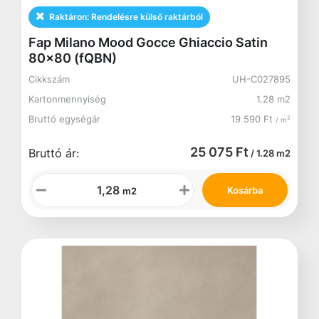
Raktáron:
Rendelésre külső raktárból
Fap Milano Mood Gocce Ghiaccio Satin
80x80 (fQBN)
Cikkszám
UH-C027895
Kartonmennyiség
1.28 m2
Bruttó egységár
19 590 Ft
2
/ m
25 075 Ft
Bruttó ár:
/ 1.28 m2
Kosárba
m2