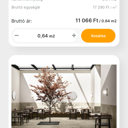
Bruttó egységár
17 290 Ft
2
/ m
11 066 Ft
Bruttó ár:
/ 0.64 m2
Kosárba
m2