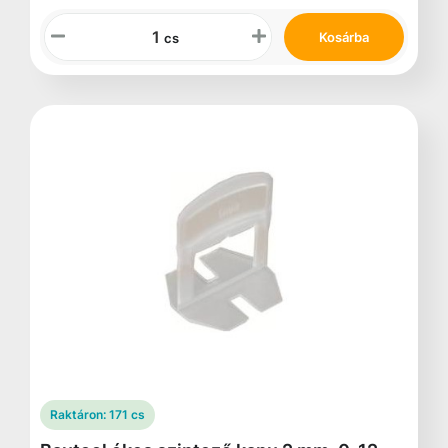
Kosárba
cs
Raktáron:
171 cs