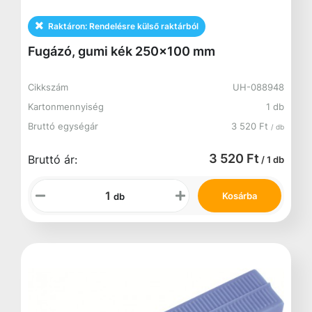
Raktáron:
Rendelésre külső raktárból
Fugázó, gumi kék 250x100 mm
Cikkszám
UH-088948
Kartonmennyiség
1 db
Bruttó egységár
3 520 Ft
/ db
3 520 Ft
Bruttó ár:
/ 1 db
Kosárba
db