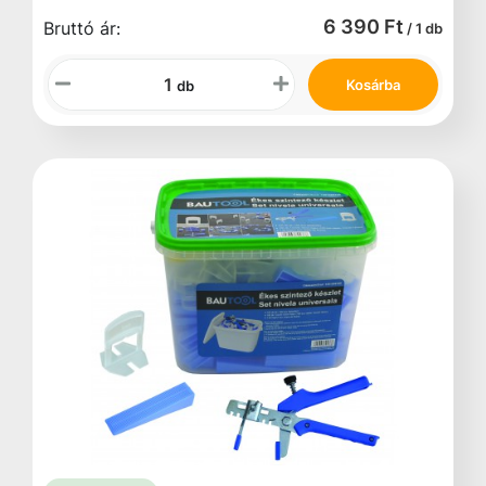
6 390 Ft
Bruttó ár:
/ 1 db
Kosárba
db