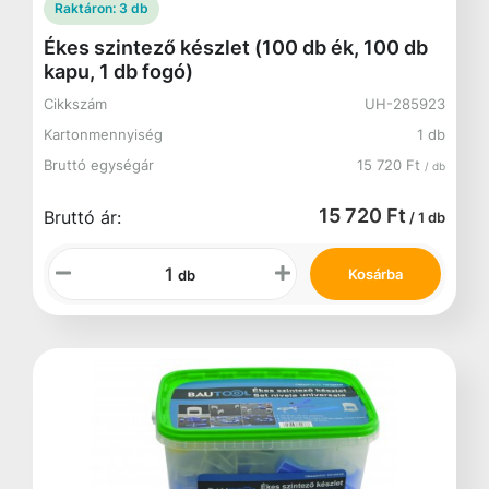
Raktáron:
3 db
Ékes szintező készlet (100 db ék, 100 db
kapu, 1 db fogó)
Cikkszám
UH-285923
Kartonmennyiség
1 db
Bruttó egységár
15 720 Ft
/ db
15 720 Ft
Bruttó ár:
/ 1 db
Kosárba
db