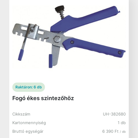
Raktáron:
6 db
Fogó ékes szintezőhöz
Cikkszám
UH-382680
Kartonmennyiség
1 db
Bruttó egységár
6 390 Ft
/ db