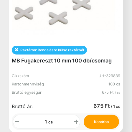
Raktáron:
Rendelésre külső raktárból
MB Fugakereszt 10 mm 100 db/csomag
Cikkszám
UH-329839
Kartonmennyiség
100 cs
Bruttó egységár
675 Ft
/ cs
675 Ft
Bruttó ár:
/ 1 cs
Kosárba
cs