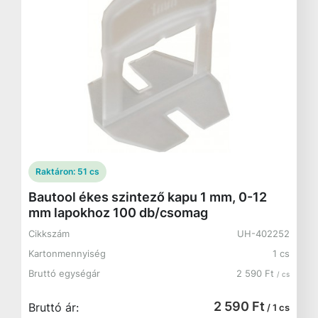
Raktáron:
51 cs
Bautool ékes szintező kapu 1 mm, 0-12
mm lapokhoz 100 db/csomag
Cikkszám
UH-402252
Kartonmennyiség
1 cs
Bruttó egységár
2 590 Ft
/ cs
2 590 Ft
Bruttó ár:
/ 1 cs