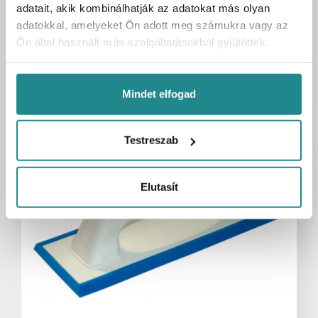
Bruttó egységár
2 850 Ft
adatait, akik kombinálhatják az adatokat más olyan
/ cs
adatokkal, amelyeket Ön adott meg számukra vagy az
2 850 Ft
Bruttó ár:
/ 1 cs
Ön által használt más szolgáltatásokból gyűjtöttek.
Kosárba
cs
Mindet elfogad
Testreszab
Elutasít