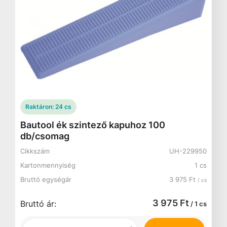
Raktáron:
24 cs
Bautool ék szintező kapuhoz 100
db/csomag
Cikkszám
UH-229950
Kartonmennyiség
1 cs
Bruttó egységár
3 975 Ft
/ cs
3 975 Ft
Bruttó ár:
/ 1 cs