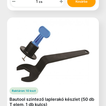
Kosárba
cs
Raktáron:
10 kszt
Bautool szintező laplerakó készlet (50 db
T elem, 1 db kulcs)