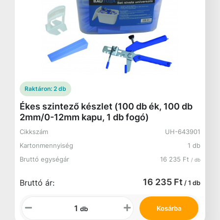
Raktáron:
2 db
Ékes szintező készlet (100 db ék, 100 db
2mm/0-12mm kapu, 1 db fogó)
Cikkszám
UH-643901
Kartonmennyiség
1 db
Bruttó egységár
16 235 Ft
/ db
16 235 Ft
Bruttó ár:
/ 1 db
Kosárba
db