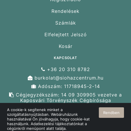
Rendelések
Számlák
Elfelejtett Jelszó
Kosár
KAPCSOLAT
+36 20 310 8782
burkolat@siohazcentrum.hu
Adószám: 11718945-2-14
Cégjegyzékszám: 14 09 309905 vezetve a
Kaposvári Törvényszék Cégbírósága
nyilvántartásában
A cookie-k segítenek minket a
Rendben
Cím: 8600 Siófok, Ipar u. 2.
szolgáltatásnyújtásban. Webáruházunk
használatával Ön jóváhagyja, hogy cookie-kat
használjunk. Adatkezelési tájékoztatónkat a
cégünkről menüpont alatt találja.