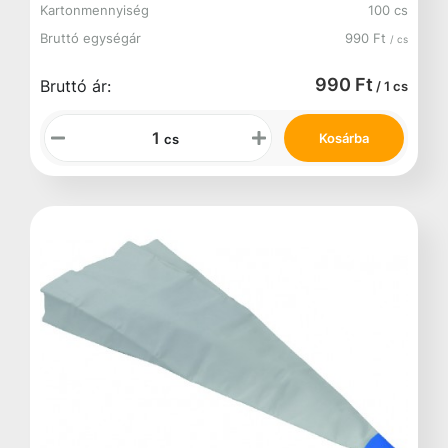
Kartonmennyiség
100 cs
Bruttó egységár
990 Ft
/ cs
990 Ft
Bruttó ár:
/ 1 cs
Kosárba
cs