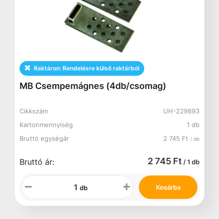
Raktáron:
Rendelésre külső raktárból
MB Csempemágnes (4db/csomag)
Cikkszám
UH-229893
Kartonmennyiség
1 db
Bruttó egységár
2 745 Ft
/ db
2 745 Ft
Bruttó ár:
/ 1 db
Kosárba
db