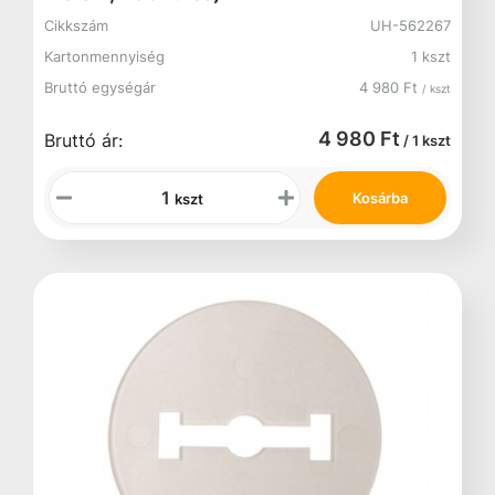
Cikkszám
UH-562267
Kartonmennyiség
1 kszt
Bruttó egységár
4 980 Ft
/ kszt
4 980 Ft
Bruttó ár:
/ 1 kszt
Kosárba
kszt