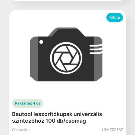
Kifutó
Raktáron:
4 cs
Bautool leszorítókupak univerzális
szintezőhöz 100 db/csomag
Cikkszám
UH-709187