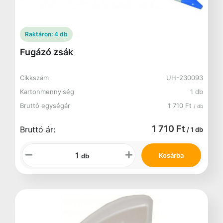
Raktáron:
4 db
Fugázó zsák
Cikkszám
UH-230093
Kartonmennyiség
1 db
Bruttó egységár
1 710 Ft
/ db
1 710 Ft
Bruttó ár:
/ 1 db
Kosárba
db