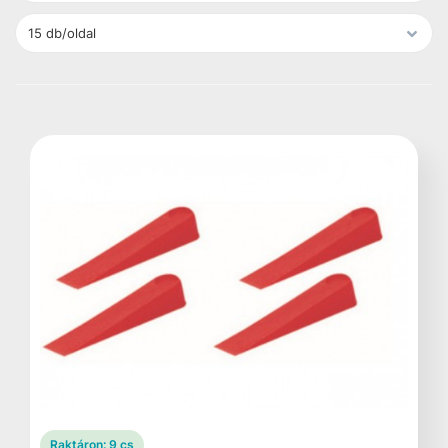
Raktáron:
9 cs