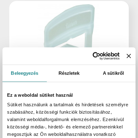
Beleegyezés
Részletek
A sütikről
Ez a weboldal sütiket használ
Raktáron:
153 cs
Sütiket használunk a tartalmak és hirdetések személyre
Bautool ékes szintező kapu 2 mm, 13-20
szabásához, közösségi funkciók biztosításához,
mmlapokhoz 100 db/csomag
valamint weboldalforgalmunk elemzéséhez. Ezenkívül
Cikkszám
UH-590699
közösségi média-, hirdető- és elemező partnereinkkel
Kartonmennyiség
1 cs
megosztjuk az Ön weboldalhasználatra vonatkozó