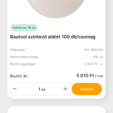
Raktáron:
18 cs
Bautool szintező alátét 100 db/csomag
Cikkszám
UH-562264
Kartonmennyiség
100 cs
Bruttó egységár
5 010 Ft
/ cs
5 010 Ft
Bruttó ár:
/ 1 cs
Kosárba
cs