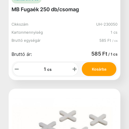
MB Fugaék 250 db/csomag
Cikkszám
UH-230050
Kartonmennyiség
1 cs
Bruttó egységár
585 Ft
/ cs
585 Ft
Bruttó ár:
/ 1 cs
Kosárba
cs