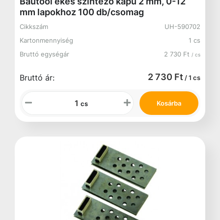
Bautool ékes szintező kapu 2 mm, 0-12
mm lapokhoz 100 db/csomag
Cikkszám
UH-590702
Kartonmennyiség
1 cs
Bruttó egységár
2 730 Ft
/ cs
2 730 Ft
Bruttó ár:
/ 1 cs
Kosárba
cs