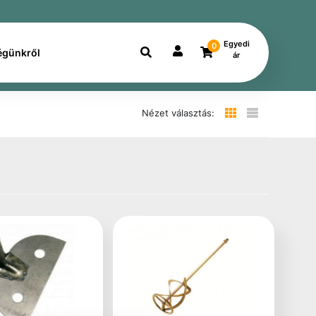
Egyedi
0
égünkről
ár
Nézet választás: