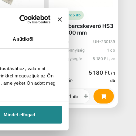
6 db
Raktáron:
5 db
keverő
MB Habarcskeverő HS3
120x600 mm
A sütikről
UH-127105
Cikkszám
UH-230139
nyiség
1 db
Kartonmennyiség
1 db
ségár
2 255 Ft
Bruttó egységár
5 180 Ft
/ db
/ db
tosításához, valamint
2 255 Ft
5 180 Ft
/ 1
/ 1
einkkel megosztjuk az Ön
Bruttó ár:
db
db
l, amelyeket Ön adott meg
db
db
Mindet elfogad