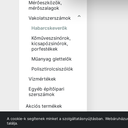
Mérőeszközök,
mérőszalagok
Vakolatszerszámok
Habarcskeverők
Kőműveszsinórok,
kicsapózsinórok,
porfestékek
Műanyag glettelők
Polisztirolcsiszólók
Vízmértékek
Egyéb építőipari
szerszámok
Akciós termékek
Outlet termékek
A cookie-k segítenek minket a szolgáltatásnyújtásban. Webáruházun
találja.
Outlet szaniter