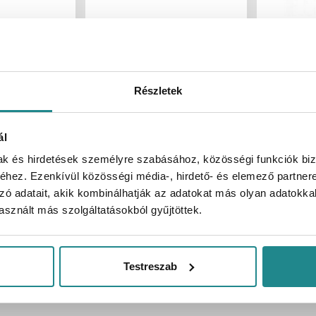
Raktáron:
4 db
Raktáron:
cskeverő
újHÁZ Habarcskeverő
Habarcs
00x600 mm
SDS-Plus 120x600 mm
Részletek
UH-192607
Cikkszám
UH-192614
Cikkszám
1 db
Kartonmennyiség
1 db
Kartonmen
1 605 Ft
Bruttó egységár
2 230 Ft
Bruttó egy
ál
/ db
/ db
mak és hirdetések személyre szabásához, közösségi funkciók biz
1 605 Ft
2 230 Ft
/ 1
/ 1
hez. Ezenkívül közösségi média-, hirdető- és elemező partner
Bruttó ár:
Bruttó ár:
db
db
zó adatait, akik kombinálhatják az adatokat más olyan adatokka
sznált más szolgáltatásokból gyűjtöttek.
db
Testreszab