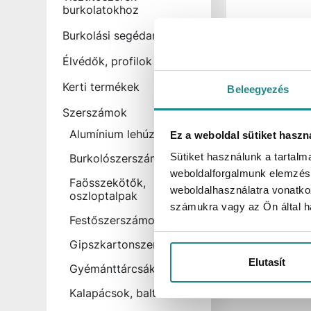
burkolatokhoz
Burkolási segédanyagok
Raktáron:
4 db
újHÁZ Habar
Élvédők, profilok
SDS-Plus 1
Kerti termékek
Beleegyezés
Cikkszám
Szerszámok
Kartonmennyiség
Alumínium lehúzólécek
Bruttó egységár
Ez a weboldal sütiket haszn
Sütiket használunk a tartal
Burkolószerszámok
weboldalforgalmunk elemzésé
Faösszekötők,
Bruttó ár:
weboldalhasználatra vonatko
oszloptalpak
számukra vagy az Ön által ha
Festőszerszámok
db
Gipszkartonszerszámok
Elutasít
Gyémánttárcsák
Kalapácsok, balták