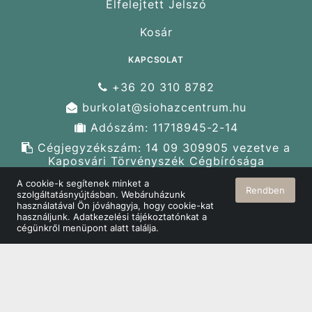
Elfelejtett Jelszó
Kosár
KAPCSOLAT
+36 20 310 8782
burkolat@siohazcentrum.hu
Adószám: 11718945-2-14
Cégjegyzékszám: 14 09 309905 vezetve a
Kaposvári Törvényszék Cégbírósága
nyilvántartásában
A cookie-k segítenek minket a
Rendben
Cím: 8600 Siófok, Ipar u. 2.
szolgáltatásnyújtásban. Webáruházunk
használatával Ön jóváhagyja, hogy cookie-kat
használjunk. Adatkezelési tájékoztatónkat a
cégünkről menüpont alatt találja.
© Terasz-Burkolat 2026 Minden jog fenntartva!
Oldalt készítette:
Vector Kft.