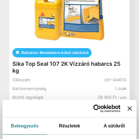
Raktáron:
Rendelésre külső raktárból
Sika Top Seal 107 2K Vízzáró habarcs 25
kg
Cikkszám
UH-344012
Kartonmennyiség
1 zsák
Bruttó egységár
29 450 Ft
/ zsák
29 450 Ft
Bruttó ár:
/ 1 zsák
Beleegyezés
Részletek
A sütikről
Kosárba
zsák