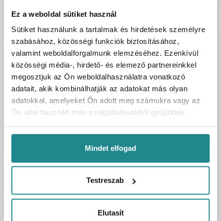
Ez a weboldal sütiket használ
Sütiket használunk a tartalmak és hirdetések személyre
szabásához, közösségi funkciók biztosításához,
valamint weboldalforgalmunk elemzéséhez. Ezenkívül
közösségi média-, hirdető- és elemező partnereinkkel
megosztjuk az Ön weboldalhasználatra vonatkozó
adatait, akik kombinálhatják az adatokat más olyan
adatokkal, amelyeket Ön adott meg számukra vagy az
Ön által használt más szolgáltatásokból gyűjtöttek.
Mindet elfogad
Raktáron:
3 vödör
Testreszab
Cemix 8110 Aquastop IN Folyékony fólia
beltéri 20 kg
Elutasít
Cikkszám
UH-033837