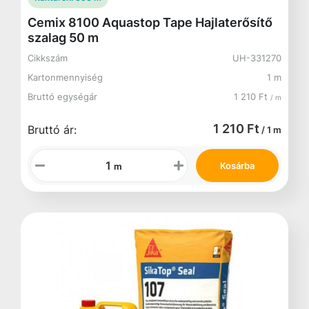
Cemix 8100 Aquastop Tape Hajlaterősítő
szalag 50 m
Cikkszám
UH-331270
Kartonmennyiség
1 m
Bruttó egységár
1 210 Ft
/ m
1 210 Ft
Bruttó ár:
/ 1 m
Kosárba
m