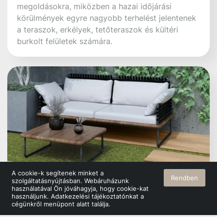
2026. június 10.
A cookie-k segítenek minket a
Teraszburkolat trendek 2026-ban: ezek a
Rendben
szolgáltatásnyújtásban. Webáruházunk
használatával Ön jóváhagyja, hogy cookie-kat
megoldások hódítanak a modern kertekben
használjunk. Adatkezelési tájékoztatónkat a
cégünkről menüpont alatt találja.
Az elmúlt években jelentősen megváltozott a