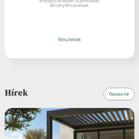
100%
MINDEN, AMI TERASZ
burkolat, tisztítószer, bútor
150 +
INSPIRÁCIÓ
ötletek a terasztervezéshez