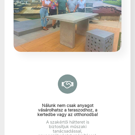
100%
RÖVID HATÁRIDŐS SZÁLLÍTÁS
akár nagy tételeknél is
100%
ÜGYFÉLSZOLGÁLATI HÁTTÉR
szakértő támogatással