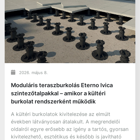
2026. július 22.
Készülj már most az őszre a teraszépítés
legjobb időszakára
Elmaradt tavasszal? A nyár túl meleg ahhoz,
hogy nekiállj? Nem vagy elkésve – az ősz az
egyik legjobb időszak arra, hogy végre
megépüljön az a terasz, amit már régóta tervezel.
Nincs hőség, sem erős UV sugárzás, csak a
kellemes időjárás, amiben nemcsak a szakember,
de az építőanyagok is jobb teljesítményre
képesek.