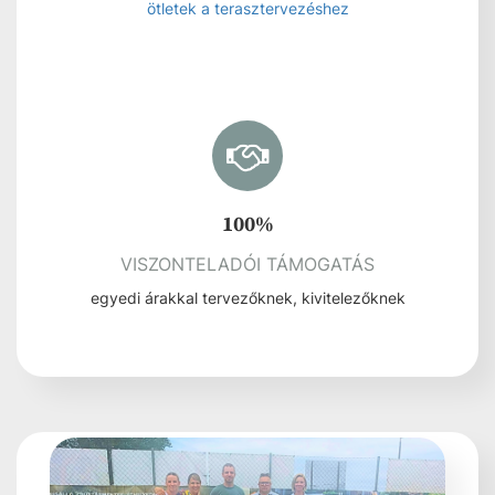
Tovább
TERASZOK EMELT SZINTEN
ISMERD MEG A RAGASZTÁS NÉLKÜLI
BURKOLÁS ELŐNYEIT
Tovább