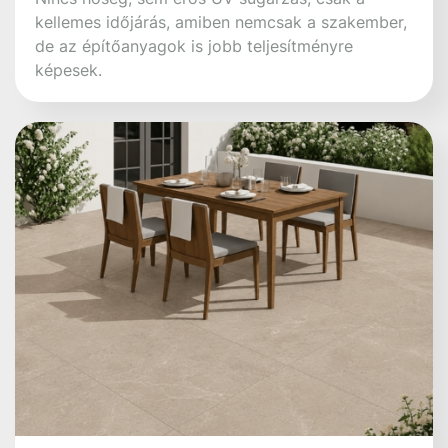
Nálunk nem csak anyagot
vásárolhatsz a teraszodhoz, a
kertedbe vagy az otthonodba!
A szakértői hátteret is
biztosítjuk műszaki
tanácsadással,
anyagszükséglet számítással,
látványtervezéssel.
Részletek