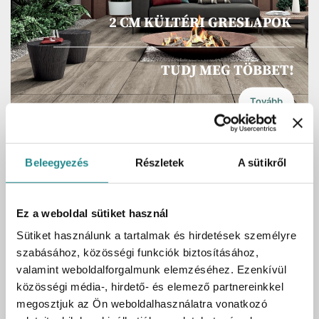
Újdonságok
Összes
Raktáron:
Rendelésre külső raktárból
Atlas Concorde Boost White 60x120
Beleegyezés
Részletek
A sütikről
20mm (AL80)
2
Kartonmennyiség
0.72 m2
1
Cikkszám
UH-C010831
Ez a weboldal sütiket használ
Sütiket használunk a tartalmak és hirdetések személyre
23 090 Ft
Bruttó ár:
2
/ 1 m2
szabásához, közösségi funkciók biztosításához,
valamint weboldalforgalmunk elemzéséhez. Ezenkívül
Kosárba
m2
közösségi média-, hirdető- és elemező partnereinkkel
megosztjuk az Ön weboldalhasználatra vonatkozó