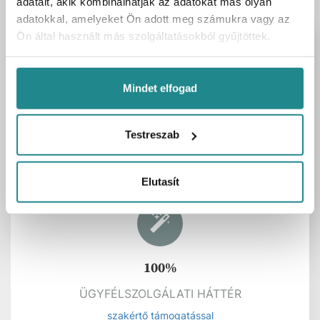
adatait, akik kombinálhatják az adatokat más olyan
adatokkal, amelyeket Ön adott meg számukra vagy az
Ön által használt más szolgáltatásokból gyűjtöttek.
Mindet elfogad
Szaniterek és
fürdőszobabútorok
Összes
Testreszab
OUTLET áron
Elutasít
-50%
Raktáron:
1 db
Akció
Laufen H2154410000001 SolutionsRect.
Shower Tray Solutions 120 fehér
Kartonmennyiség
1 db
Cikkszám
UH-431385