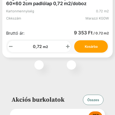
Raktáron:
66 m2
Ragno MyStone Gris Fleury20 Bianco rett
60x60 2cm padlólap 0,72 m2/doboz
Kartonmennyiség
0.72 m2
Cikkszám
Marazzi KGDW
9 353 Ft
Bruttó ár:
/ 0.72 m2