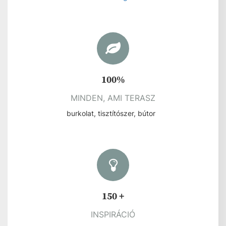
233 080 Ft
/ 1 db
116 540 Ft
Akciós bruttó ár:
/ 1 db
Kosárba
db
2 CM KÜLTÉRI GRESLAPOK
TUDJ MEG TÖBBET!