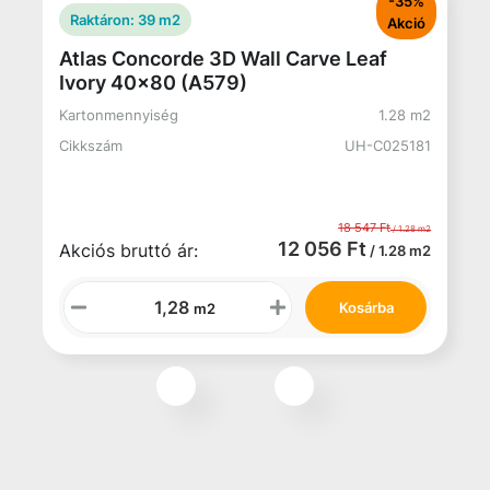
Kosárba
m2
Akciós burkolatok
Összes
%
-35%
ó
Akció
b