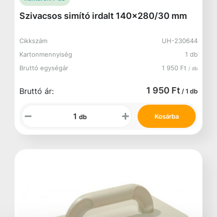
Szivacsos simító irdalt 140x280/30 mm
Cikkszám
UH-230644
Kartonmennyiség
1 db
Bruttó egységár
1 950 Ft
/ db
1 950 Ft
Bruttó ár:
/ 1 db
Kosárba
db