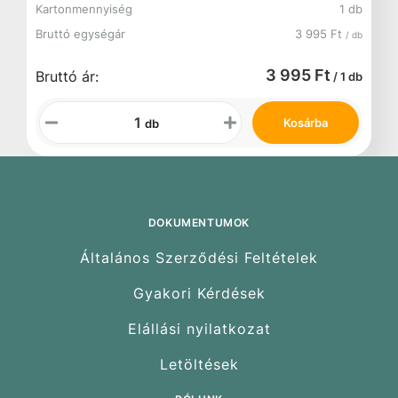
Kartonmennyiség
1 db
Bruttó egységár
3 995 Ft
/ db
3 995 Ft
Bruttó ár:
/ 1 db
Kosárba
db
DOKUMENTUMOK
Általános Szerződési Feltételek
Gyakori Kérdések
Elállási nyilatkozat
Letöltések