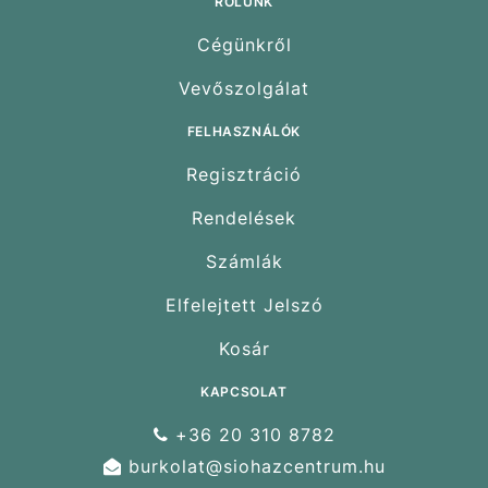
RÓLUNK
Cégünkről
Vevőszolgálat
FELHASZNÁLÓK
Regisztráció
Rendelések
Számlák
Elfelejtett Jelszó
Kosár
KAPCSOLAT
+36 20 310 8782
burkolat@siohazcentrum.hu