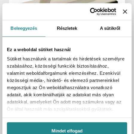
Beleegyezés
Részletek
A sütikről
Ez a weboldal sütiket használ
Raktáron:
8 db
Sütiket használunk a tartalmak és hirdetések személyre
MB Fugázó simító 14x28
szabásához, közösségi funkciók biztosításához,
valamint weboldalforgalmunk elemzéséhez. Ezenkívül
Cikkszám
UH-230089
közösségi média-, hirdető- és elemező partnereinkkel
Kartonmennyiség
1 db
megosztjuk az Ön weboldalhasználatra vonatkozó
Bruttó egységár
1 985 Ft
adatait, akik kombinálhatják az adatokat más olyan
/ db
adatokkal, amelyeket Ön adott meg számukra vagy az
1 985 Ft
Bruttó ár:
/ 1 db
Ön által használt más szolgáltatásokból gyűjtöttek.
Kosárba
db
Mindet elfogad