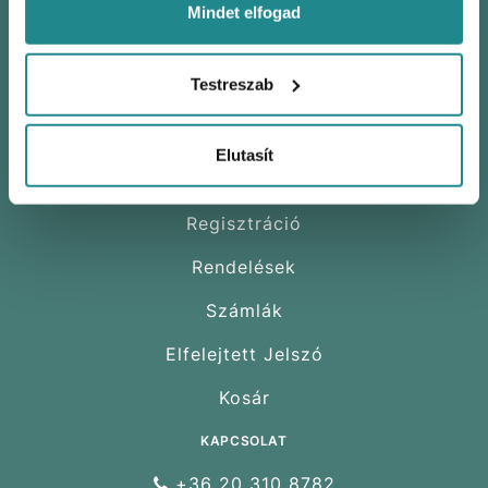
Letöltések
Mindet elfogad
RÓLUNK
Testreszab
Cégünkről
Vevőszolgálat
Elutasít
FELHASZNÁLÓK
Regisztráció
Rendelések
Számlák
Elfelejtett Jelszó
Kosár
KAPCSOLAT
+36 20 310 8782