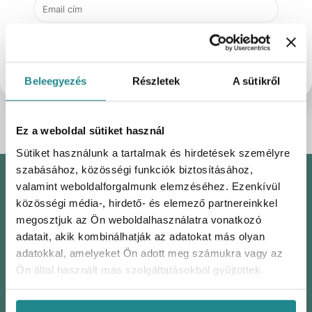
Küldés
Beleegyezés
Részletek
A sütikről
Ez a weboldal sütiket használ
Sütiket használunk a tartalmak és hirdetések személyre
szabásához, közösségi funkciók biztosításához,
valamint weboldalforgalmunk elemzéséhez. Ezenkívül
közösségi média-, hirdető- és elemező partnereinkkel
DOKUMENTUMOK
megosztjuk az Ön weboldalhasználatra vonatkozó
Általános Szerződési Feltételek
adatait, akik kombinálhatják az adatokat más olyan
adatokkal, amelyeket Ön adott meg számukra vagy az
Gyakori Kérdések
Ön által használt más szolgáltatásokból gyűjtöttek.
Elállási nyilatkozat