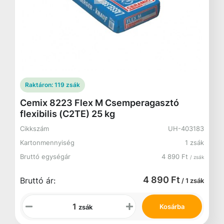
Raktáron:
119 zsák
Cemix 8223 Flex M Csemperagasztó
flexibilis (C2TE) 25 kg
Cikkszám
UH-403183
Kartonmennyiség
1 zsák
Bruttó egységár
4 890 Ft
/ zsák
4 890 Ft
Bruttó ár:
/ 1 zsák
Kosárba
zsák