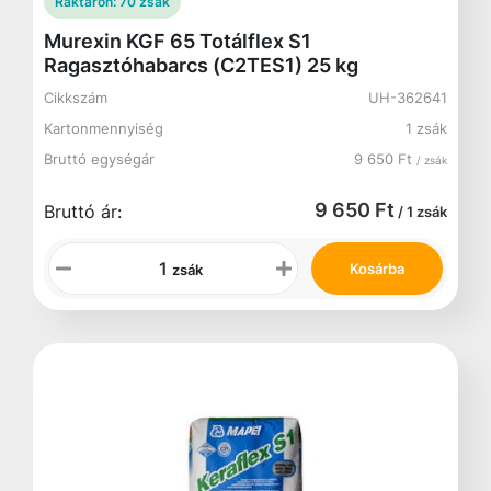
Raktáron:
70 zsák
Murexin KGF 65 Totálflex S1
Ragasztóhabarcs (C2TES1) 25 kg
Cikkszám
UH-362641
Kartonmennyiség
1 zsák
Bruttó egységár
9 650 Ft
/ zsák
9 650 Ft
Bruttó ár:
/ 1 zsák
Kosárba
zsák