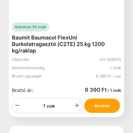
Raktáron:
55 zsák
Baumit Baumacol FlexUni
Burkolatragasztó (C2TE) 25 kg 1200
kg/raklap
Cikkszám
UH-528050
Kartonmennyiség
1 zsák
Bruttó egységár
6 390 Ft
/ zsák
6 390 Ft
Bruttó ár:
/ 1 zsák
Kosárba
zsák