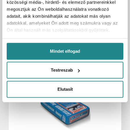
közösségi média-, hirdető- és elemező partnereinkkel
Kartonmennyiség
1 zsák
megosztjuk az Ön weboldalhasználatra vonatkozó
Bruttó egységár
6 860 Ft
adatait, akik kombinálhatják az adatokat más olyan
/ zsák
adatokkal, amelyeket Ön adott meg számukra vagy az
6 860 Ft
Bruttó ár:
/ 1 zsák
Ön által használt más szolgáltatásokból gyűjtöttek.
Kosárba
zsák
Mindet elfogad
Testreszab
Elutasít