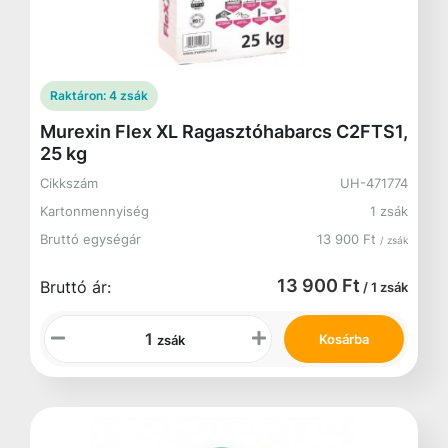
Raktáron:
4 zsák
Murexin Flex XL Ragasztóhabarcs C2FTS1,
25 kg
Cikkszám
UH-471774
Kartonmennyiség
1 zsák
Bruttó egységár
13 900 Ft
/ zsák
13 900 Ft
Bruttó ár:
/ 1 zsák
Kosárba
zsák