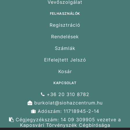
Vevőszolgálat
FELHASZNÁLÓK
Regisztráció
Rendelések
Számlák
Elfelejtett Jelszó
Kosár
KAPCSOLAT
+36 20 310 8782
burkolat@siohazcentrum.hu
Adószám: 11718945-2-14
Cégjegyzékszám: 14 09 309905 vezetve a
Kaposvári Törvényszék Cégbírósága