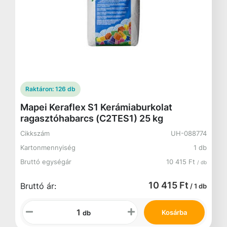
Raktáron:
126 db
Mapei Keraflex S1 Kerámiaburkolat
ragasztóhabarcs (C2TES1) 25 kg
Cikkszám
UH-088774
Kartonmennyiség
1 db
Bruttó egységár
10 415 Ft
/ db
10 415 Ft
Bruttó ár:
/ 1 db
Kosárba
db