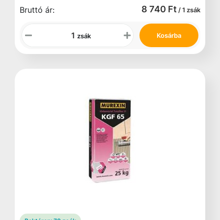
8 740 Ft
Bruttó ár:
/ 1 zsák
Kosárba
zsák