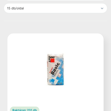
Raktáron:
231 db