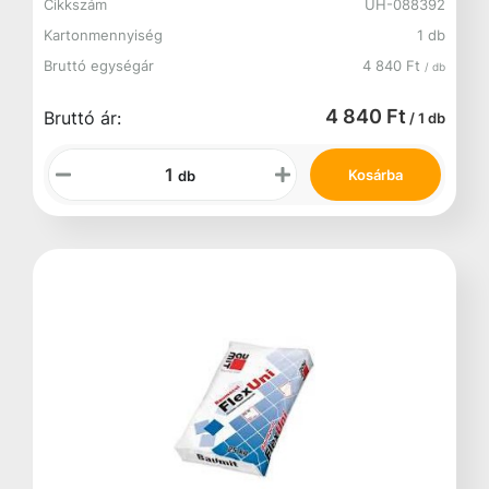
Cikkszám
UH-088392
Kartonmennyiség
1 db
Bruttó egységár
4 840 Ft
/ db
4 840 Ft
Bruttó ár:
/ 1 db
Kosárba
db