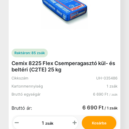
Raktáron:
85 zsák
Cemix 8225 Flex Csemperagasztó kül- és
beltéri (C2TE) 25 kg
Cikkszám
UH-035486
Kartonmennyiség
1 zsák
Bruttó egységár
6 690 Ft
/ zsák
6 690 Ft
Bruttó ár:
/ 1 zsák
Kosárba
zsák