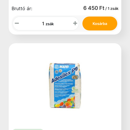
6 450 Ft
Bruttó ár:
/ 1 zsák
Kosárba
zsák