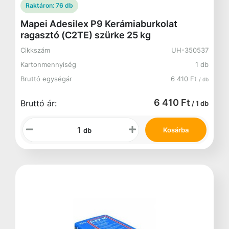
Raktáron:
76 db
Mapei Adesilex P9 Kerámiaburkolat
ragasztó (C2TE) szürke 25 kg
Cikkszám
UH-350537
Kartonmennyiség
1 db
Bruttó egységár
6 410 Ft
/ db
6 410 Ft
Bruttó ár:
/ 1 db
Kosárba
db