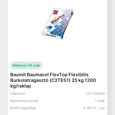
Raktáron:
53 zsák
Baumit Baumacol FlexTop Flexibilis
Burkolatragasztó (C2TES1) 25 kg 1200
kg/raklap
Cikkszám
UH-528049
Kartonmennyiség
1 zsák
Bruttó egységár
8 740 Ft
/ zsák