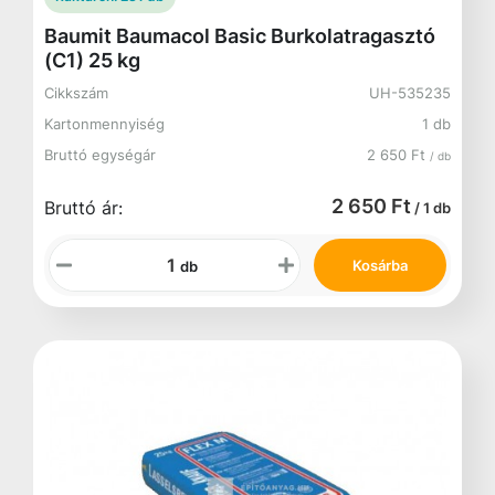
Baumit Baumacol Basic Burkolatragasztó
(C1) 25 kg
Cikkszám
UH-535235
Kartonmennyiség
1 db
Bruttó egységár
2 650 Ft
/ db
2 650 Ft
Bruttó ár:
/ 1 db
Kosárba
db