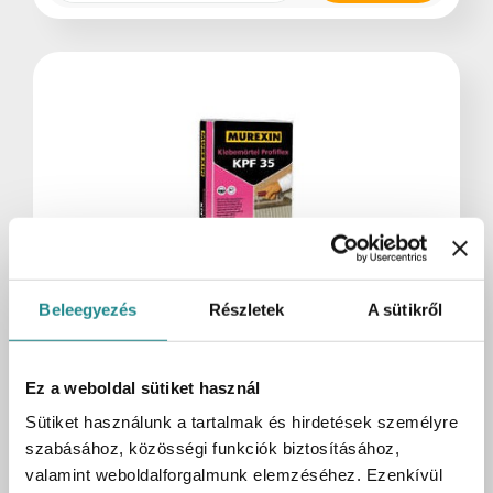
Beleegyezés
Részletek
A sütikről
Ez a weboldal sütiket használ
Raktáron:
128 zsák
Sütiket használunk a tartalmak és hirdetések személyre
Murexin KPF 35 Profiflex
szabásához, közösségi funkciók biztosításához,
Ragasztóhabarcs (C2TE) 25 kg
valamint weboldalforgalmunk elemzéséhez. Ezenkívül
Cikkszám
UH-098653