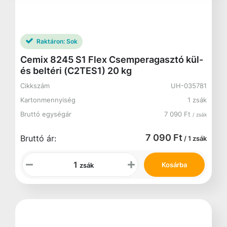
Raktáron:
Sok
Cemix 8245 S1 Flex Csemperagasztó kül-
és beltéri (C2TES1) 20 kg
Cikkszám
UH-035781
Kartonmennyiség
1 zsák
Bruttó egységár
7 090 Ft
/ zsák
7 090 Ft
Bruttó ár:
/ 1 zsák
Kosárba
zsák