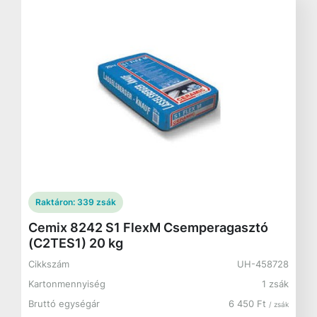
Raktáron:
339 zsák
Cemix 8242 S1 FlexM Csemperagasztó
(C2TES1) 20 kg
Cikkszám
UH-458728
Kartonmennyiség
1 zsák
Bruttó egységár
6 450 Ft
/ zsák