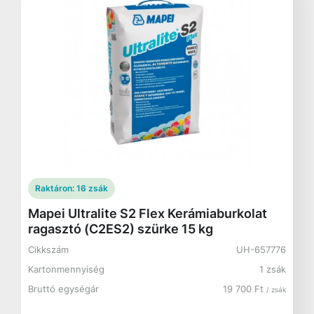
Raktáron:
16 zsák
Mapei Ultralite S2 Flex Kerámiaburkolat
ragasztó (C2ES2) szürke 15 kg
Cikkszám
UH-657776
Kartonmennyiség
1 zsák
Bruttó egységár
19 700 Ft
/ zsák