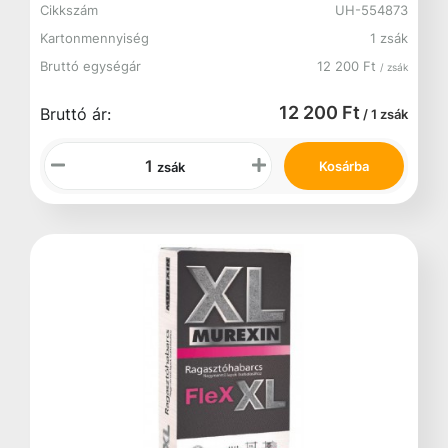
Cikkszám
UH-554873
Kartonmennyiség
1 zsák
Bruttó egységár
12 200 Ft
/ zsák
12 200 Ft
Bruttó ár:
/ 1 zsák
Kosárba
zsák