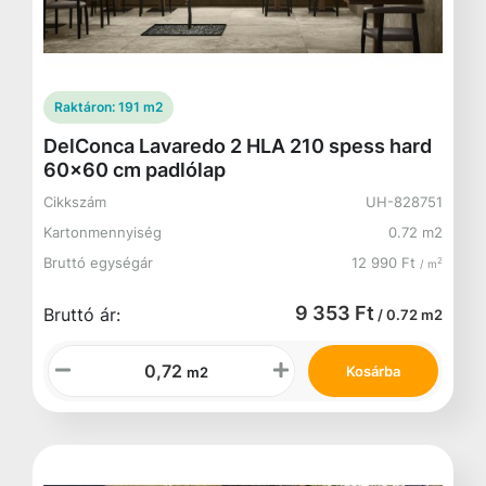
Raktáron:
191 m2
DelConca Lavaredo 2 HLA 210 spess hard
60x60 cm padlólap
Cikkszám
UH-828751
Kartonmennyiség
0.72 m2
Bruttó egységár
12 990 Ft
2
/ m
9 353 Ft
Bruttó ár:
/ 0.72 m2
Kosárba
m2