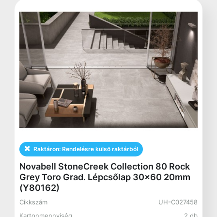
Raktáron:
Rendelésre külső raktárból
Novabell StoneCreek Collection 80 Rock
Grey Toro Grad. Lépcsőlap 30x60 20mm
(Y80162)
Cikkszám
UH-C027458
Kartonmennyiség
2 db