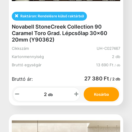
Raktáron:
Rendelésre külső raktárból
Novabell StoneCreek Collection 90
Caramel Toro Grad. Lépcsőlap 30x60
20mm (Y90362)
Cikkszám
UH-C027467
Kartonmennyiség
2 db
Bruttó egységár
13 690 Ft
/ db
27 380 Ft
Bruttó ár:
/ 2 db
Kosárba
db