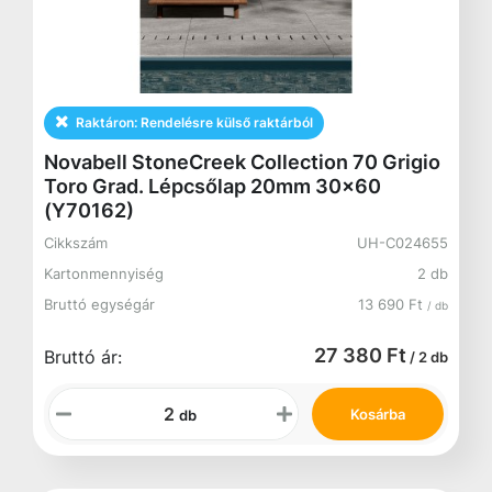
Raktáron:
Rendelésre külső raktárból
Novabell StoneCreek Collection 70 Grigio
Toro Grad. Lépcsőlap 20mm 30x60
(Y70162)
Cikkszám
UH-C024655
Kartonmennyiség
2 db
Bruttó egységár
13 690 Ft
/ db
27 380 Ft
Bruttó ár:
/ 2 db
Kosárba
db