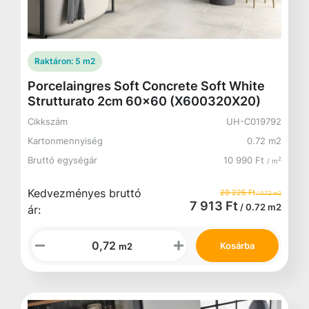
Raktáron:
5 m2
Porcelaingres Soft Concrete Soft White
Strutturato 2cm 60x60 (X600320X20)
Cikkszám
UH-C019792
Kartonmennyiség
0.72 m2
Bruttó egységár
10 990 Ft
2
/ m
Kedvezményes bruttó
20 225 Ft
/ 0.72 m2
7 913 Ft
/ 0.72 m2
ár:
Kosárba
m2