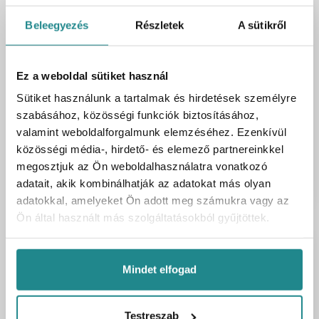
Novabell Materia Toro Grad. Lépcsőlap
Beleegyezés
Részletek
A sütikről
20mm 30x60 (MATT600)
Cikkszám
UH-C023493
Ez a weboldal sütiket használ
Kartonmennyiség
2 db
Sütiket használunk a tartalmak és hirdetések személyre
Bruttó egységár
13 690 Ft
/ db
szabásához, közösségi funkciók biztosításához,
27 380 Ft
valamint weboldalforgalmunk elemzéséhez. Ezenkívül
Bruttó ár:
/ 2 db
közösségi média-, hirdető- és elemező partnereinkkel
megosztjuk az Ön weboldalhasználatra vonatkozó
Kosárba
db
adatait, akik kombinálhatják az adatokat más olyan
adatokkal, amelyeket Ön adott meg számukra vagy az
Ön által használt más szolgáltatásokból gyűjtöttek.
Mindet elfogad
Testreszab