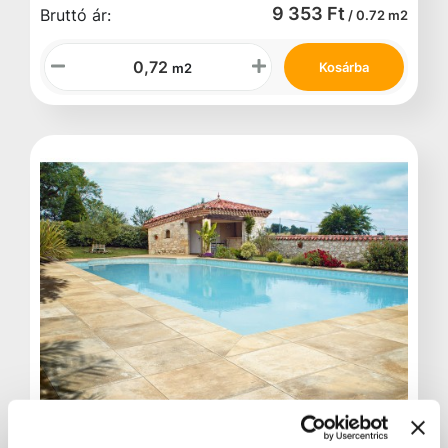
9 353 Ft
Bruttó ár:
/ 0.72 m2
Kosárba
m2
Raktáron:
Rendelésre külső raktárból