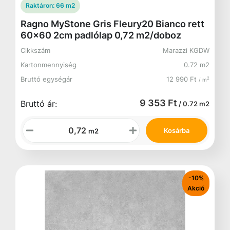
Raktáron:
66 m2
Ragno MyStone Gris Fleury20 Bianco rett
60x60 2cm padlólap 0,72 m2/doboz
Cikkszám
Marazzi KGDW
Kartonmennyiség
0.72 m2
Bruttó egységár
12 990 Ft
2
/ m
9 353 Ft
Bruttó ár:
/ 0.72 m2
Kosárba
m2
-10%
Akció