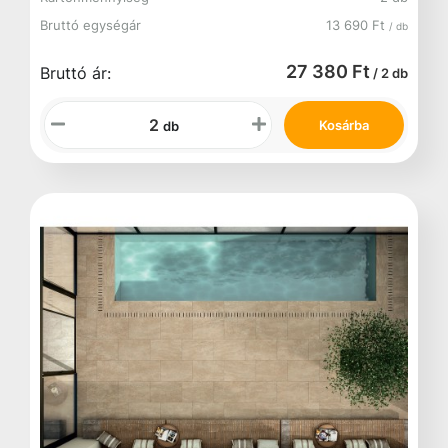
Bruttó egységár
13 690 Ft
/ db
27 380 Ft
Bruttó ár:
/ 2 db
Kosárba
db