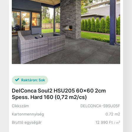
Raktáron:
Sok
DelConca Soul2 HSU205 60x60 2cm
Spess. Hard 160 (0,72 m2/cs)
Cikkszám
DELCONCA-S9SU05F
Kartonmennyiség
0.72 m2
Bruttó egységár
12 990 Ft
2
/ m