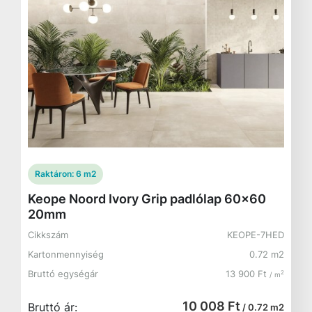
Raktáron:
6 m2
Keope Noord Ivory Grip padlólap 60x60
20mm
Cikkszám
KEOPE-7HED
Kartonmennyiség
0.72 m2
Bruttó egységár
13 900 Ft
2
/ m
10 008 Ft
Bruttó ár:
/ 0.72 m2