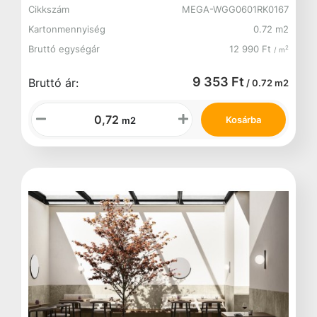
Cikkszám
MEGA-WGG0601RK0167
Kartonmennyiség
0.72 m2
Bruttó egységár
12 990 Ft
2
/ m
9 353 Ft
Bruttó ár:
/ 0.72 m2
Kosárba
m2