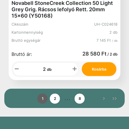
Novabell StoneCreek Collection 50 Light
Grey Grig. Rácsos lefolyó Rett. 20mm
15x60 (Y50168)
Cikkszám
UH-C024618
Kartonmennyiség
2 db
Bruttó egységár
7 145 Ft
/ db
28 580 Ft
Bruttó ár:
/ 2 db
Kosárba
db
1
2
. . .
8