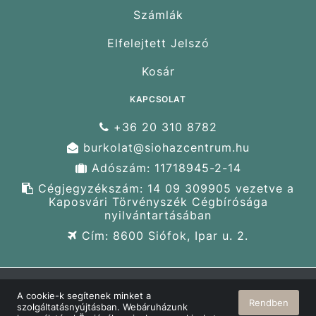
Számlák
Elfelejtett Jelszó
Kosár
KAPCSOLAT
+36 20 310 8782
burkolat@siohazcentrum.hu
Adószám: 11718945-2-14
Cégjegyzékszám: 14 09 309905 vezetve a
Kaposvári Törvényszék Cégbírósága
nyilvántartásában
Cím: 8600 Siófok, Ipar u. 2.
A cookie-k segítenek minket a
© Terasz-Burkolat 2026 Minden jog fenntartva!
Rendben
szolgáltatásnyújtásban. Webáruházunk