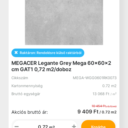
Raktáron:
Rendelésre külső raktárból
MEGACER Legante Grey Mega 60x60x2
cm GAT1 0,72 m2/doboz
Cikkszám
MEGA-WGG0601RK0073
Kartonmennyiség
0.72 m2
Bruttó egységár
13 068 Ft
2
/ m
10 454 Ft
/ 0.72 m2
9 409 Ft
Akciós bruttó ár:
/ 0.72 m2
Kosárba
m2