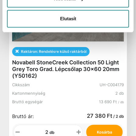
Elutasít
Raktáron:
Rendelésre külső raktárból
Novabell StoneCreek Collection 50 Light
Grey Toro Grad. Lépcsőlap 30x60 20mm
(Y50162)
Cikkszám
UH-C004179
Kartonmennyiség
2 db
Bruttó egységár
13 690 Ft
/ db
27 380 Ft
Bruttó ár:
/ 2 db
Kosárba
db