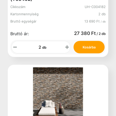
Cikkszám
UH-C004182
Kartonmennyiség
2 db
Bruttó egységár
13 690 Ft
/ db
27 380 Ft
Bruttó ár:
/ 2 db
Kosárba
db