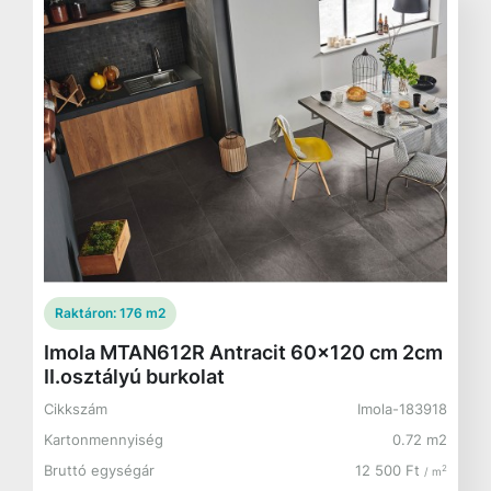
Raktáron:
176 m2
Imola MTAN612R Antracit 60x120 cm 2cm
II.osztályú burkolat
Cikkszám
Imola-183918
Kartonmennyiség
0.72 m2
Bruttó egységár
12 500 Ft
2
/ m