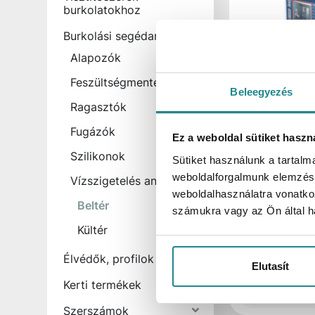
burkolatokhoz
Burkolási segédanyagok
Alapozók
Feszültségmentesítők
Raktáron:
353 m
Beleegyezés
Ragasztók
Cemix 8100 
Tape Hajlate
Fugázók
Ez a weboldal sütiket haszn
szalag 50 m
Szilikonok
Sütiket használunk a tartal
Cikkszám
weboldalforgalmunk elemzésé
Vízszigetelés anyagai
Kartonmennyiség
weboldalhasználatra vonatko
Bruttó egységár
Beltér
számukra vagy az Ön által ha
Kültér
Bruttó ár:
Élvédők, profilok
Elutasít
Kerti termékek
m
Szerszámok