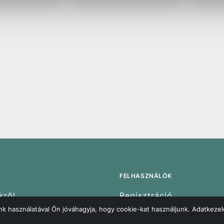
vödö
FELHASZNÁLÓK
kről
Regisztráció
k használatával Ön jóváhagyja, hogy cookie-kat használjunk. Adatkezel
olgálat
Rendelések