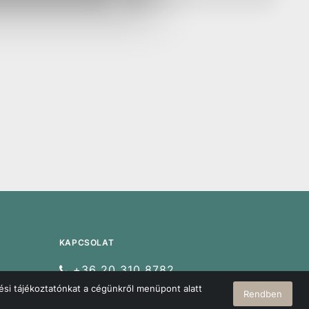
r
vödör
KAPCSOLAT
+36 20 310 8782
ési tájékoztatónkat a cégünkről menüpont alatt
burkolat@siohazcentrum.hu
Rendben