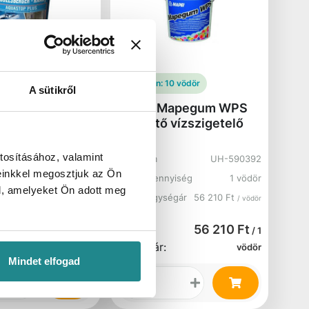
3 vödör
Raktáron:
10 vödör
A sütikről
110 Aquastop
Mapei Mapegum WPS
kony fólia
Kenhető vízszigetelő
20 kg
20 kg
tosításához, valamint
UH-033837
Cikkszám
UH-590392
einkkel megosztjuk az Ön
nyiség
1 vödör
Kartonmennyiség
1 vödör
l, amelyeket Ön adott meg
ségár
47 500 Ft
Bruttó egységár
56 210 Ft
/ vödör
/ vödör
47 500 Ft
56 210 Ft
/ 1
/ 1
Bruttó ár:
vödör
vödör
Mindet elfogad