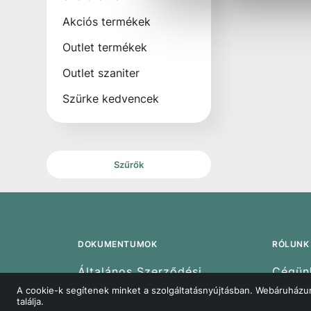
Akciós termékek
Outlet termékek
Outlet szaniter
Szürke kedvencek
Szűrők
DOKUMENTUMOK
RÓLUNK
Általános Szerződési
Cégün
Feltételek
A cookie-k segítenek minket a szolgáltatásnyújtásban. Webáruházun
Vevősz
találja.