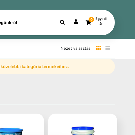
Egyedi
0
égünkről
ár
Nézet választás:
legközelebbi kategória termékeihez.